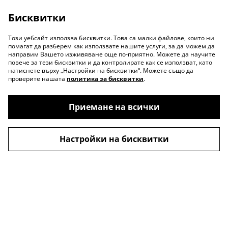
Бисквитки
Този уебсайт използва бисквитки. Това са малки файлове, които ни
помагат да разберем как използвате нашите услуги, за да можем да
направим Вашето изживяване още по-приятно. Можете да научите
повече за тези бисквитки и да контролирате как се използват, като
натиснете върху „Настройки на бисквитки“. Можете също да
проверите нашата
политика за бисквитки
.
Приемане на всички
Настройки на бисквитки
Contact Us
Legal Terms
Privacy Policy
Cookie Policy